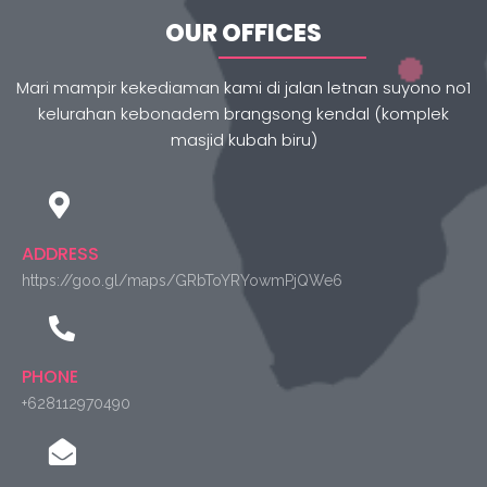
OUR OFFICES
Mari mampir kekediaman kami di jalan letnan suyono no1
kelurahan kebonadem brangsong kendal (komplek
masjid kubah biru)
ADDRESS
https://goo.gl/maps/GRbToYRYowmPjQWe6
PHONE
+628112970490